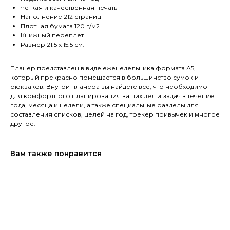
Четкая и качественная печать
Наполнение 212 страниц
Плотная бумага 120 г/м2
Книжный переплет
Размер 21.5 х 15.5 см.
Планер представлен в виде еженедельника формата А5,
который прекрасно помещается в большинство сумок и
рюкзаков. Внутри планера вы найдете все, что необходимо
для комфортного планирования ваших дел и задач в течение
года, месяца и недели, а также специальные разделы для
составления списков, целей на год, трекер привычек и многое
другое.
Вам также понравится