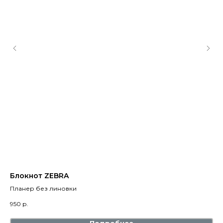
Блокнот ZEBRA
Еж
Планер без линовки
Пл
950
р.
1 9