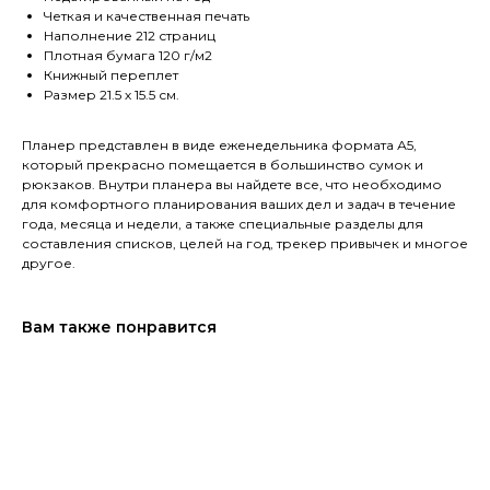
Четкая и качественная печать
Наполнение 212 страниц
Плотная бумага 120 г/м2
Книжный переплет
Размер 21.5 х 15.5 см.
Планер представлен в виде еженедельника формата А5,
который прекрасно помещается в большинство сумок и
рюкзаков. Внутри планера вы найдете все, что необходимо
для комфортного планирования ваших дел и задач в течение
года, месяца и недели, а также специальные разделы для
составления списков, целей на год, трекер привычек и многое
другое.
Вам также понравится